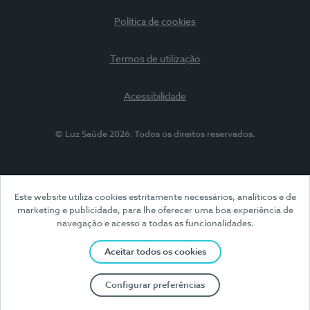
Política de cookies
Termos de utilização
Acessibilidade
© Luz Saúde 2026. Todos os direitos reservados.
Este website utiliza cookies estritamente necessários, analíticos e de
marketing e publicidade, para lhe oferecer uma boa experiência de
navegação e acesso a todas as funcionalidades.
Aceitar todos os cookies
Configurar preferências