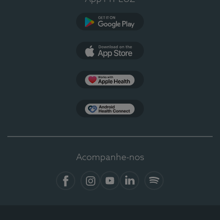
Google Play
App Store
Apple Health
Health Connect
Acompanhe-nos
Facebook
Instagram
YouTube
LinkedIn
Spotify