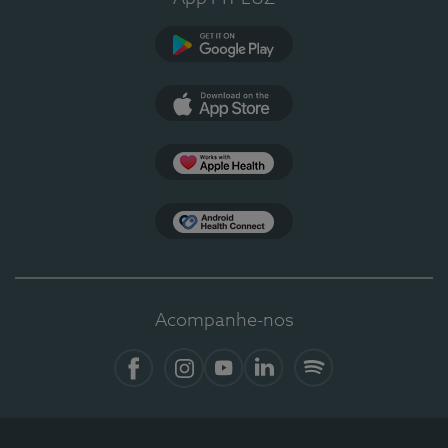
Google Play
App Store
Apple Health
Health Connect
Acompanhe-nos
Facebook
Instagram
YouTube
LinkedIn
Spotify