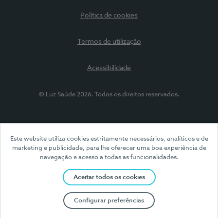
Política de cookies
Termos de utilização
Acessibilidade
© Luz Saúde 2026. Todos os direitos reservados.
Este website utiliza cookies estritamente necessários, analíticos e de
marketing e publicidade, para lhe oferecer uma boa experiência de
navegação e acesso a todas as funcionalidades.
Aceitar todos os cookies
Configurar preferências