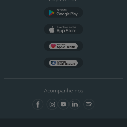
Google Play
App Store
Apple Health
Health Connect
Acompanhe-nos
Facebook
Instagram
YouTube
LinkedIn
Spotify