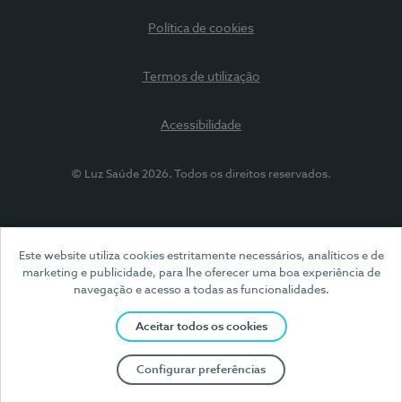
Política de cookies
Termos de utilização
Acessibilidade
© Luz Saúde 2026. Todos os direitos reservados.
Este website utiliza cookies estritamente necessários, analíticos e de
marketing e publicidade, para lhe oferecer uma boa experiência de
navegação e acesso a todas as funcionalidades.
Aceitar todos os cookies
Configurar preferências