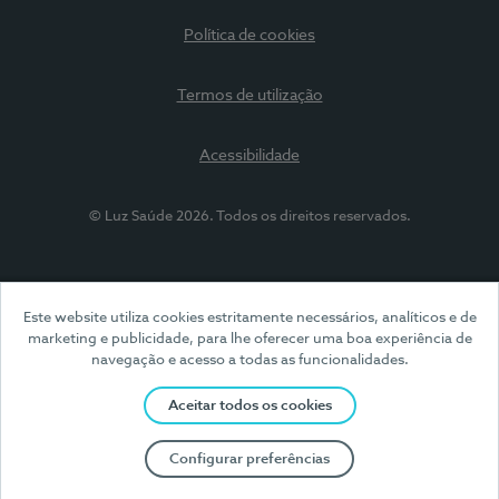
Política de cookies
Termos de utilização
Acessibilidade
© Luz Saúde 2026. Todos os direitos reservados.
Este website utiliza cookies estritamente necessários, analíticos e de
marketing e publicidade, para lhe oferecer uma boa experiência de
navegação e acesso a todas as funcionalidades.
Aceitar todos os cookies
Configurar preferências