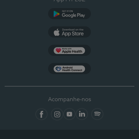
Google Play
App Store
Apple Health
Health Connect
Acompanhe-nos
Facebook
Instagram
YouTube
LinkedIn
Spotify