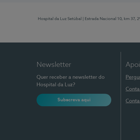
Hospital da Luz Setúbal
| Estrada Nacional 10, km 37, 
Newsletter
Apoi
Quer receber a newsletter do
Pergu
Hospital da Luz?
Conta
Subscreva aqui
Conta