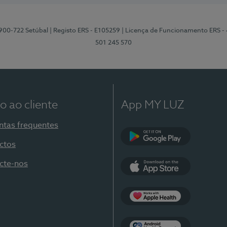
2900-722 Setúbal
| Registo ERS - E105259
| Licença de Funcionamento ERS -
501 245 570
o ao cliente
App MY LUZ
ntas frequentes
ctos
Google Play
cte-nos
App Store
Apple Health