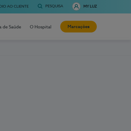
PESQUISA
OIO AO CLIENTE
MY LUZ
Marcações
a de Saúde
O Hospital