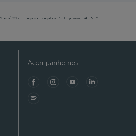
 4160/2012
| Hospor - Hospitais Portugueses, SA
| NIPC
Acompanhe-nos
Facebook
Instagram
YouTube
LinkedIn
Spotify