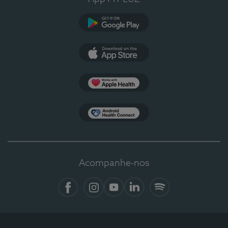
Google Play
App Store
Apple Health
Health Connect
Acompanhe-nos
Facebook
Instagram
YouTube
LinkedIn
Spotify