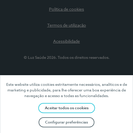
Política de cookies
Termos de utilização
Acessibilidade
© Luz Saúde 2026. Todos os direitos reservados.
Este website utiliza cookies estritamente necessários, analíticos e de
marketing e publicidade, para lhe oferecer uma boa experiência de
navegação e acesso a todas as funcionalidades.
Aceitar todos os cookies
Configurar preferências