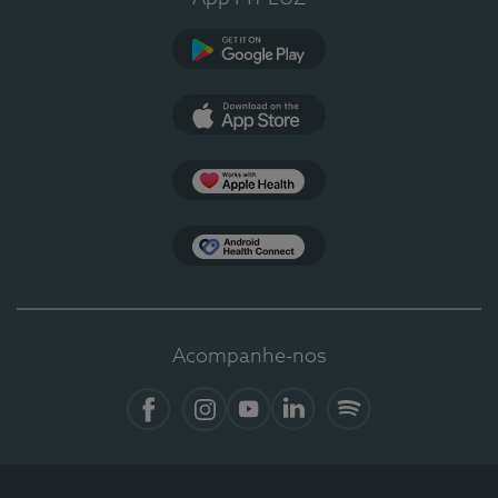
Google Play
App Store
Apple Health
Health Connect
Acompanhe-nos
Facebook
Instagram
YouTube
LinkedIn
Spotify