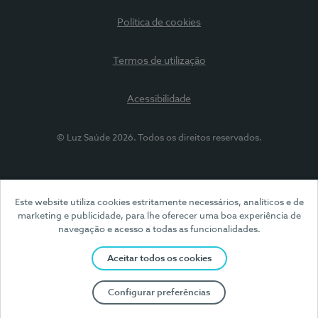
Política de cookies
Termos de utilização
Acessibilidade
© Luz Saúde 2026. Todos os direitos reservados.
Este website utiliza cookies estritamente necessários, analíticos e de
marketing e publicidade, para lhe oferecer uma boa experiência de
navegação e acesso a todas as funcionalidades.
Aceitar todos os cookies
Configurar preferências