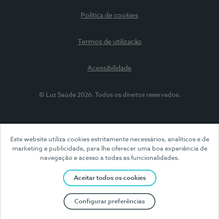
Política de cookies
Termos de utilização
Acessibilidade
© Luz Saúde 2026. Todos os direitos reservados.
Este website utiliza cookies estritamente necessários, analíticos e de
marketing e publicidade, para lhe oferecer uma boa experiência de
navegação e acesso a todas as funcionalidades.
Aceitar todos os cookies
Configurar preferências