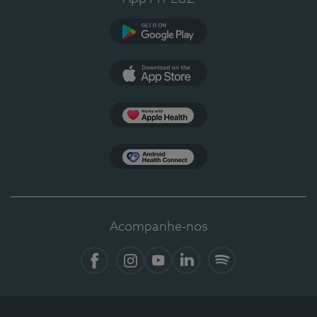
Google Play
App Store
Apple Health
Health Connect
Acompanhe-nos
Facebook
Instagram
YouTube
LinkedIn
Spotify