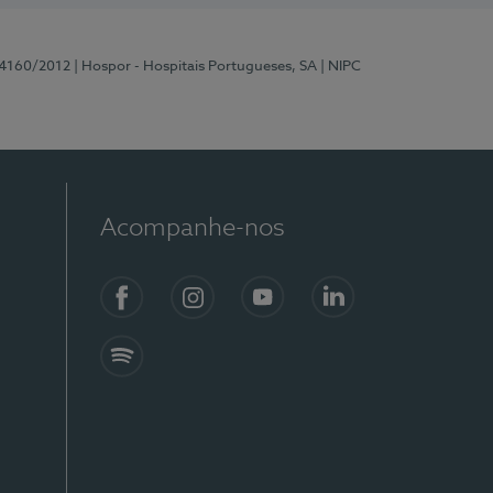
 4160/2012
| Hospor - Hospitais Portugueses, SA
| NIPC
Acompanhe-nos
Facebook
Instagram
YouTube
LinkedIn
Spotify