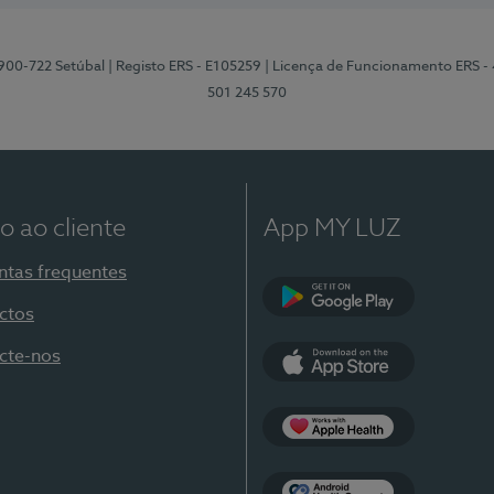
2900-722 Setúbal
| Registo ERS - E105259
| Licença de Funcionamento ERS -
501 245 570
o ao cliente
App MY LUZ
ntas frequentes
ctos
Google Play
cte-nos
App Store
Apple Health