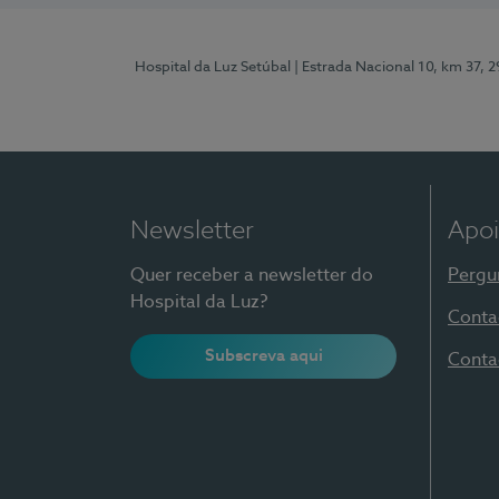
Hospital da Luz Setúbal
| Estrada Nacional 10, km 37, 
Newsletter
Apoi
Quer receber a newsletter do
Pergu
Hospital da Luz?
Conta
Subscreva aqui
Conta