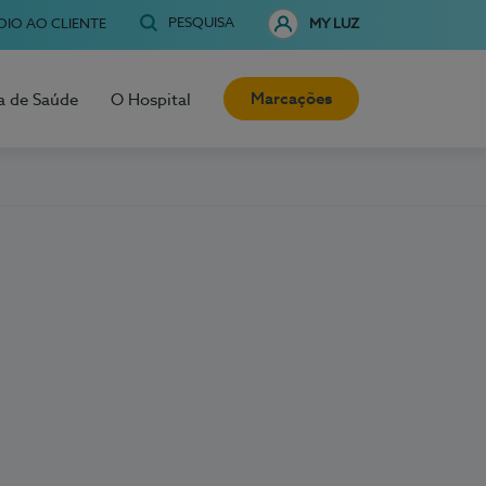
PESQUISA
OIO AO CLIENTE
MY LUZ
Marcações
a de Saúde
O Hospital