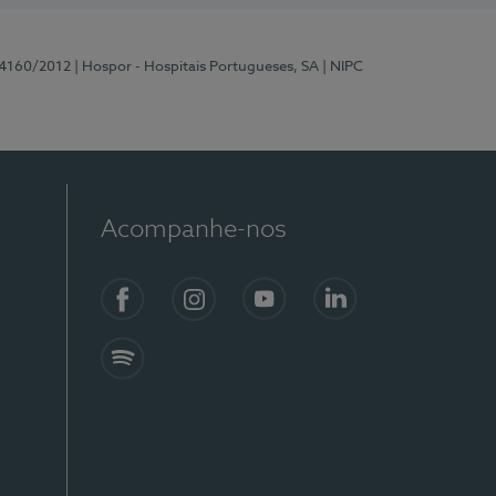
 4160/2012
| Hospor - Hospitais Portugueses, SA
| NIPC
Acompanhe-nos
Facebook
Instagram
YouTube
LinkedIn
Spotify