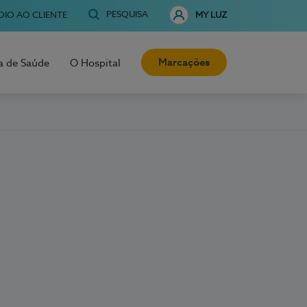
PESQUISA
OIO AO CLIENTE
MY LUZ
Marcações
a de Saúde
O Hospital