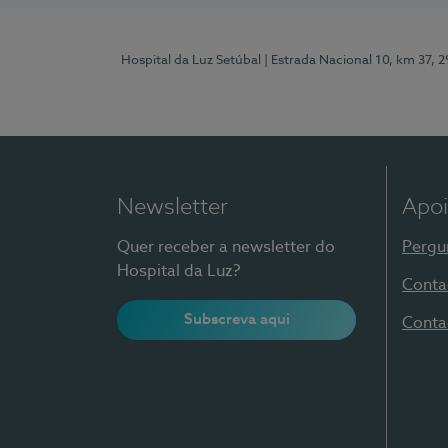
Hospital da Luz Setúbal
| Estrada Nacional 10, km 37, 
Newsletter
Apoi
Quer receber a newsletter do
Pergu
Hospital da Luz?
Conta
Subscreva aqui
Conta