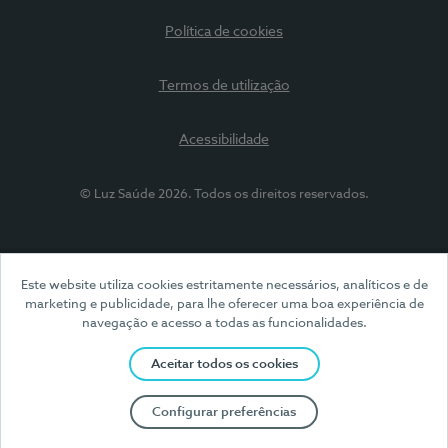
Política de cookies
Termos de utilização
Acessibilidade
© Luz Saúde 2026. Todos os direitos reservados.
Este website utiliza cookies estritamente necessários, analíticos e de
marketing e publicidade, para lhe oferecer uma boa experiência de
navegação e acesso a todas as funcionalidades.
Aceitar todos os cookies
Configurar preferências