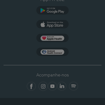
Google Play
App Store
Apple Health
Health Connect
Acompanhe-nos
Facebook
Instagram
YouTube
LinkedIn
Spotify