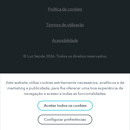
Política de cookies
Termos de utilização
Acessibilidade
© Luz Saúde 2026. Todos os direitos reservados.
Este website utiliza cookies estritamente necessários, analíticos e de
marketing e publicidade, para lhe oferecer uma boa experiência de
navegação e acesso a todas as funcionalidades.
Aceitar todos os cookies
Configurar preferências