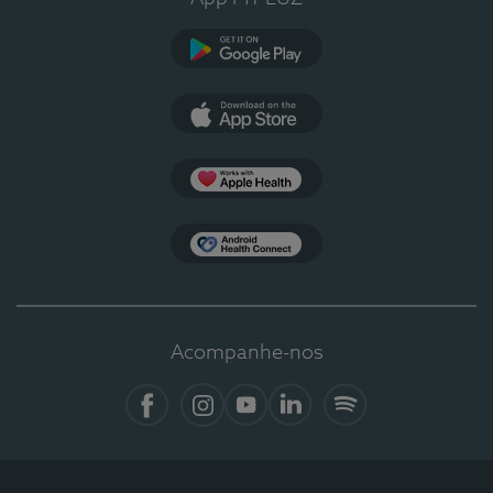
Google Play
App Store
Apple Health
Health Connect
Acompanhe-nos
Facebook
Instagram
YouTube
LinkedIn
Spotify