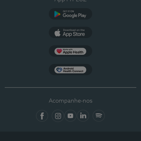
Google Play
App Store
Apple Health
Health Connect
Acompanhe-nos
Facebook
Instagram
YouTube
LinkedIn
Spotify