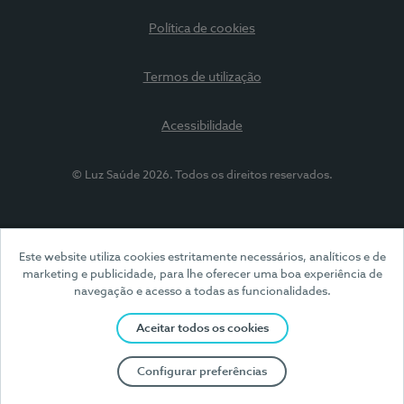
Política de cookies
Termos de utilização
Acessibilidade
© Luz Saúde 2026. Todos os direitos reservados.
Este website utiliza cookies estritamente necessários, analíticos e de
marketing e publicidade, para lhe oferecer uma boa experiência de
navegação e acesso a todas as funcionalidades.
Aceitar todos os cookies
Configurar preferências