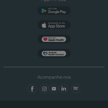
Google Play
App Store
Apple Health
Health Connect
Acompanhe-nos
Facebook
Instagram
YouTube
LinkedIn
Spotify