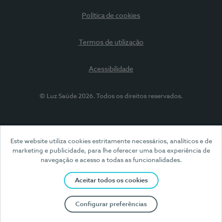
Política de cookies
Termos de utilização
Acessibilidade
© Luz Saúde 2026. Todos os direitos reservados.
Este website utiliza cookies estritamente necessários, analíticos e de
marketing e publicidade, para lhe oferecer uma boa experiência de
navegação e acesso a todas as funcionalidades.
Aceitar todos os cookies
Configurar preferências