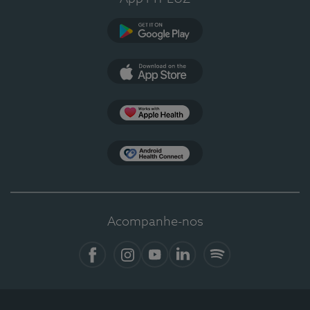
Google Play
App Store
Apple Health
Health Connect
Acompanhe-nos
Facebook
Instagram
YouTube
LinkedIn
Spotify