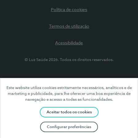
Política de cookies
Termos de utilização
Acessibilidade
© Luz Saúde 2026. Todos os direitos reservados.
Este website utiliza cookies estritamente necessários, analíticos e de
marketing e publicidade, para lhe oferecer uma boa experiência de
navegação e acesso a todas as funcionalidades.
Aceitar todos os cookies
Configurar preferências