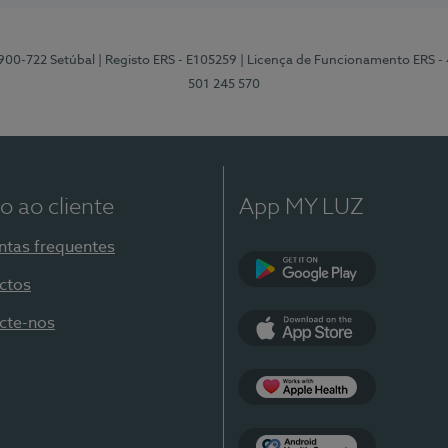
2900-722 Setúbal
| Registo ERS - E105259
| Licença de Funcionamento ERS -
501 245 570
o ao cliente
App MY LUZ
ntas frequentes
ctos
Google Play
cte-nos
App Store
Apple Health