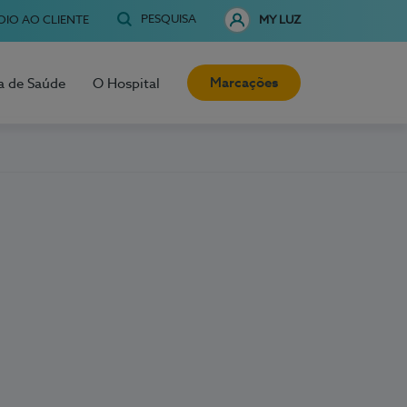
PESQUISA
OIO AO CLIENTE
MY LUZ
Marcações
a de Saúde
O Hospital