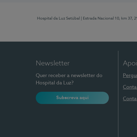
Hospital da Luz Setúbal
| Estrada Nacional 10, km 37, 
Newsletter
Apoi
Quer receber a newsletter do
Pergu
Hospital da Luz?
Conta
Subscreva aqui
Conta