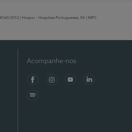
 4160/2012
| Hospor - Hospitais Portugueses, SA
| NIPC
Acompanhe-nos
Facebook
Instagram
YouTube
LinkedIn
Spotify