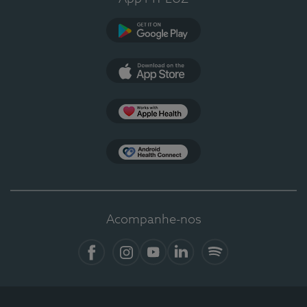
Google Play
App Store
Apple Health
Health Connect
Acompanhe-nos
Facebook
Instagram
YouTube
LinkedIn
Spotify