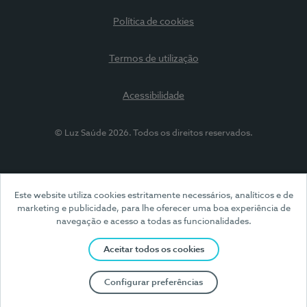
Política de cookies
Termos de utilização
Acessibilidade
© Luz Saúde 2026. Todos os direitos reservados.
Este website utiliza cookies estritamente necessários, analíticos e de
marketing e publicidade, para lhe oferecer uma boa experiência de
navegação e acesso a todas as funcionalidades.
Aceitar todos os cookies
Configurar preferências