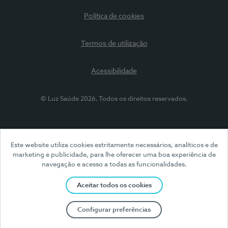
Política de cookies
Termos de utilização
Acessibilidade
© Luz Saúde 2026. Todos os direitos reservados.
Este website utiliza cookies estritamente necessários, analíticos e de
marketing e publicidade, para lhe oferecer uma boa experiência de
navegação e acesso a todas as funcionalidades.
Aceitar todos os cookies
Configurar preferências