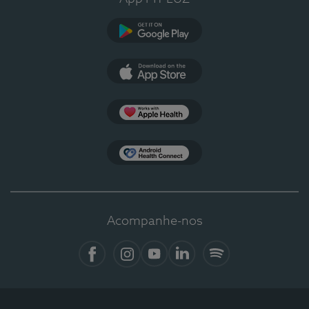
Google Play
App Store
Apple Health
Health Connect
Acompanhe-nos
Facebook
Instagram
YouTube
LinkedIn
Spotify