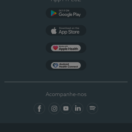
Google Play
App Store
Apple Health
Health Connect
Acompanhe-nos
Facebook
Instagram
YouTube
LinkedIn
Spotify