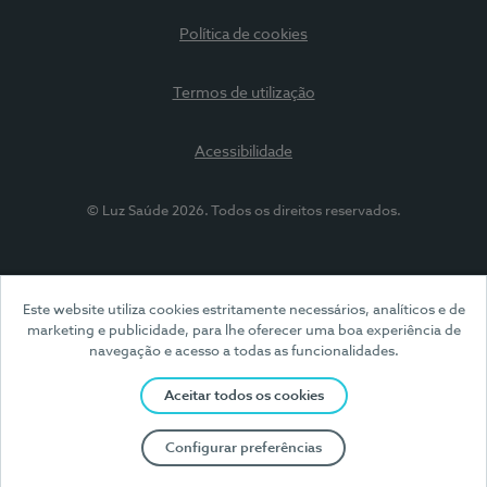
Política de cookies
Termos de utilização
Acessibilidade
© Luz Saúde 2026. Todos os direitos reservados.
Este website utiliza cookies estritamente necessários, analíticos e de
marketing e publicidade, para lhe oferecer uma boa experiência de
navegação e acesso a todas as funcionalidades.
Aceitar todos os cookies
Configurar preferências