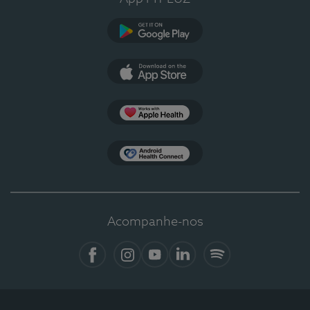
Google Play
App Store
Apple Health
Health Connect
Acompanhe-nos
Facebook
Instagram
YouTube
LinkedIn
Spotify