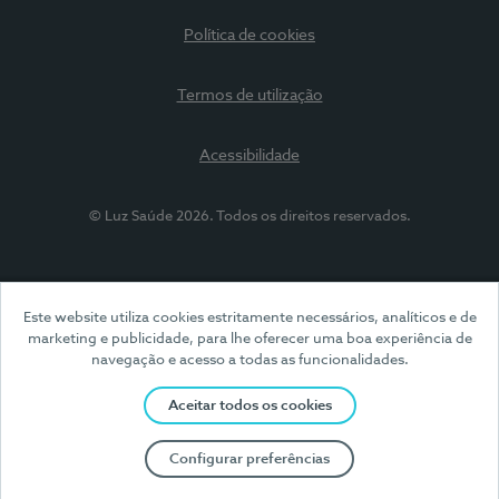
Política de cookies
Termos de utilização
Acessibilidade
© Luz Saúde 2026. Todos os direitos reservados.
Este website utiliza cookies estritamente necessários, analíticos e de
marketing e publicidade, para lhe oferecer uma boa experiência de
navegação e acesso a todas as funcionalidades.
Aceitar todos os cookies
Configurar preferências