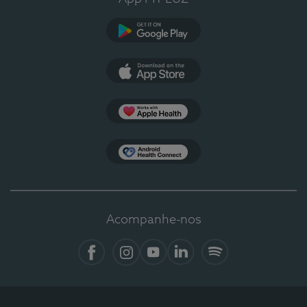
Google Play
App Store
Apple Health
Health Connect
Acompanhe-nos
Facebook
Instagram
YouTube
LinkedIn
Spotify