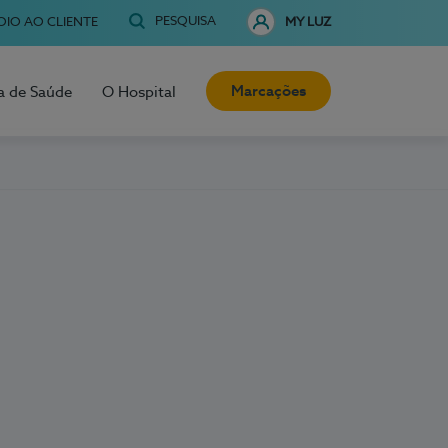
PESQUISA
OIO AO CLIENTE
MY LUZ
Marcações
a de Saúde
O Hospital