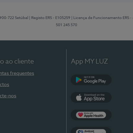
2900-722 Setúbal
| Registo ERS - E105259
| Licença de Funcionamento ERS -
501 245 570
o ao cliente
App MY LUZ
ntas frequentes
ctos
Google Play
cte-nos
App Store
Apple Health