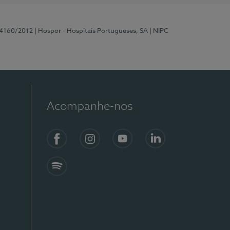
 4160/2012
| Hospor - Hospitais Portugueses, SA
| NIPC
Acompanhe-nos
Facebook
Instagram
YouTube
LinkedIn
Spotify