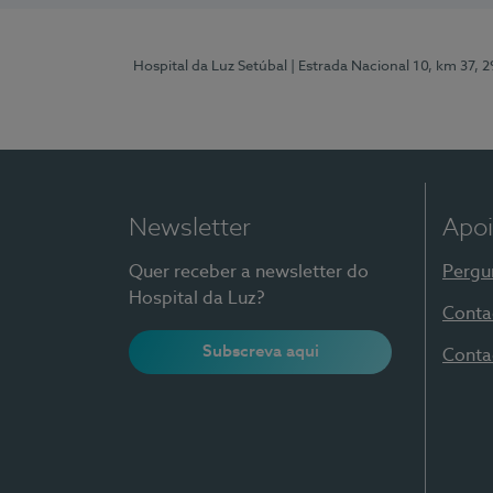
Hospital da Luz Setúbal
| Estrada Nacional 10, km 37, 
Newsletter
Apoi
Quer receber a newsletter do
Pergu
Hospital da Luz?
Conta
Subscreva aqui
Conta