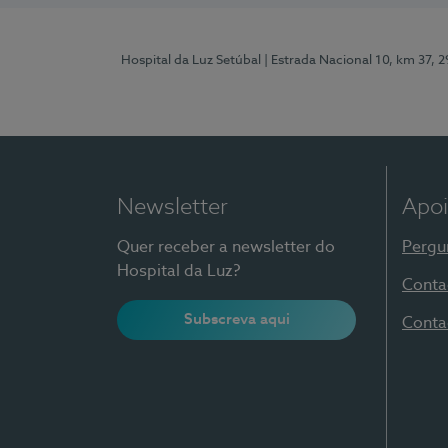
Hospital da Luz Setúbal
| Estrada Nacional 10, km 37, 
Newsletter
Apoi
Quer receber a newsletter do
Pergu
Hospital da Luz?
Conta
Subscreva aqui
Conta