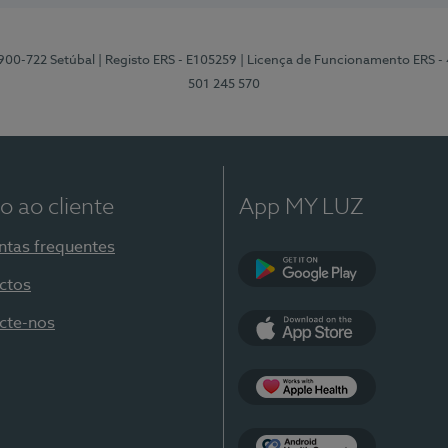
2900-722 Setúbal
| Registo ERS - E105259
| Licença de Funcionamento ERS -
501 245 570
o ao cliente
App MY LUZ
ntas frequentes
ctos
Google Play
cte-nos
App Store
Apple Health