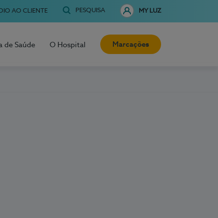
PESQUISA
OIO AO CLIENTE
MY LUZ
Marcações
a de Saúde
O Hospital