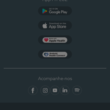
Google Play
App Store
Apple Health
Health Connect
Acompanhe-nos
Facebook
Instagram
YouTube
LinkedIn
Spotify