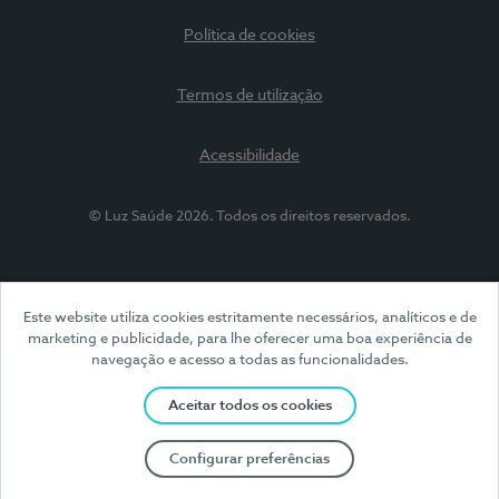
Política de cookies
Termos de utilização
Acessibilidade
© Luz Saúde 2026. Todos os direitos reservados.
Este website utiliza cookies estritamente necessários, analíticos e de
marketing e publicidade, para lhe oferecer uma boa experiência de
navegação e acesso a todas as funcionalidades.
Aceitar todos os cookies
Configurar preferências