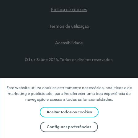
Política de cookies
Termos de utilização
Acessibilidade
© Luz Saúde 2026. Todos os direitos reservados.
Este website utiliza cookies estritamente necessários, analíticos e de
marketing e publicidade, para lhe oferecer uma boa experiência de
navegação e acesso a todas as funcionalidades.
Aceitar todos os cookies
Configurar preferências