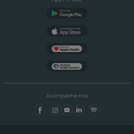
Google Play
App Store
Apple Health
Health Connect
Acompanhe-nos
Facebook
Instagram
YouTube
LinkedIn
Spotify