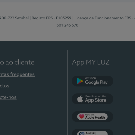
2900-722 Setúbal
| Registo ERS - E105259
| Licença de Funcionamento ERS -
501 245 570
o ao cliente
App MY LUZ
ntas frequentes
ctos
Google Play
cte-nos
App Store
Apple Health