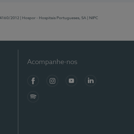
 4160/2012
| Hospor - Hospitais Portugueses, SA
| NIPC
Acompanhe-nos
Facebook
Instagram
YouTube
LinkedIn
Spotify