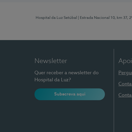
Hospital da Luz Setúbal
| Estrada Nacional 10, km 37, 
Newsletter
Apoi
Quer receber a newsletter do
Pergu
Hospital da Luz?
Conta
Subscreva aqui
Conta