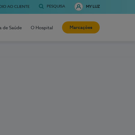
PESQUISA
OIO AO CLIENTE
MY LUZ
Marcações
a de Saúde
O Hospital