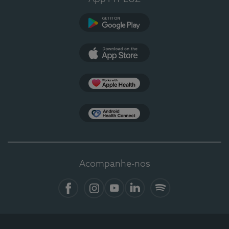
Google Play
App Store
Apple Health
Health Connect
Acompanhe-nos
Facebook
Instagram
YouTube
LinkedIn
Spotify