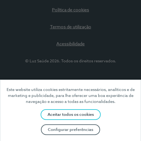
Política de cookies
Termos de utilização
Acessibilidade
© Luz Saúde 2026. Todos os direitos reservados.
Este website utiliza cookies estritamente necessários, analíticos e de
marketing e publicidade, para lhe oferecer uma boa experiência de
navegação e acesso a todas as funcionalidades.
Aceitar todos os cookies
Configurar preferências