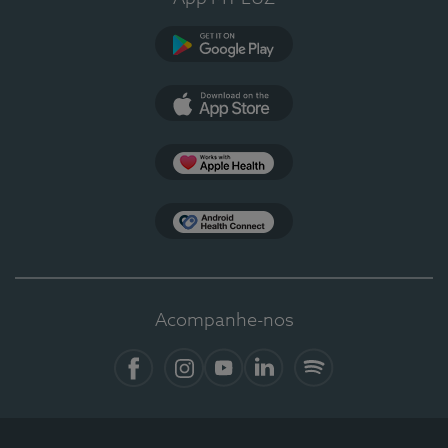
Google Play
App Store
Apple Health
Health Connect
Acompanhe-nos
Facebook
Instagram
YouTube
LinkedIn
Spotify