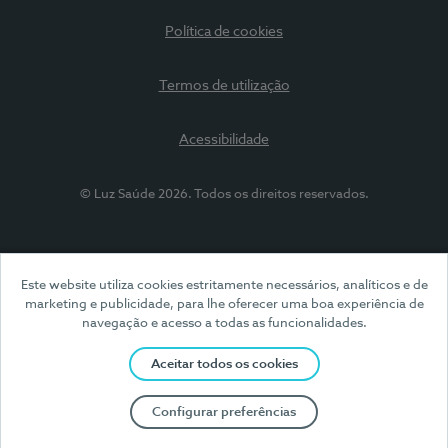
Política de cookies
Termos de utilização
Acessibilidade
© Luz Saúde 2026. Todos os direitos reservados.
Este website utiliza cookies estritamente necessários, analíticos e de
marketing e publicidade, para lhe oferecer uma boa experiência de
navegação e acesso a todas as funcionalidades.
Aceitar todos os cookies
Configurar preferências