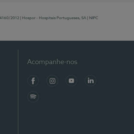
 4160/2012
| Hospor - Hospitais Portugueses, SA
| NIPC
Acompanhe-nos
Facebook
Instagram
YouTube
LinkedIn
Spotify