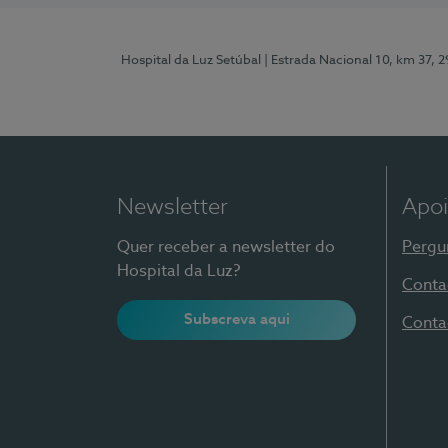
Hospital da Luz Setúbal
| Estrada Nacional 10, km 37, 
Newsletter
Apoi
Quer receber a newsletter do
Pergu
Hospital da Luz?
Conta
Subscreva aqui
Conta