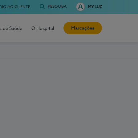
PESQUISA
OIO AO CLIENTE
MY LUZ
Marcações
a de Saúde
O Hospital