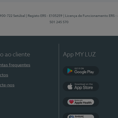
2900-722 Setúbal
| Registo ERS - E105259
| Licença de Funcionamento ERS -
501 245 570
o ao cliente
App MY LUZ
ntas frequentes
ctos
Google Play
cte-nos
App Store
Apple Health