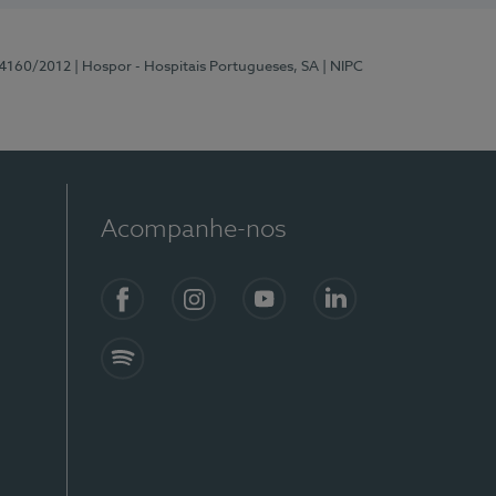
 4160/2012
| Hospor - Hospitais Portugueses, SA
| NIPC
Acompanhe-nos
Facebook
Instagram
YouTube
LinkedIn
Spotify