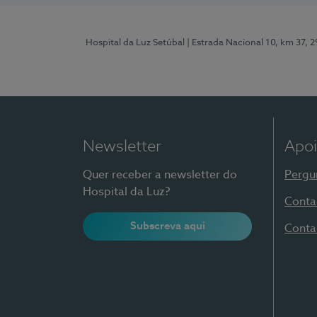
Hospital da Luz Setúbal
| Estrada Nacional 10, km 37, 
Newsletter
Apoi
Quer receber a newsletter do
Pergu
Hospital da Luz?
Conta
Subscreva aqui
Conta