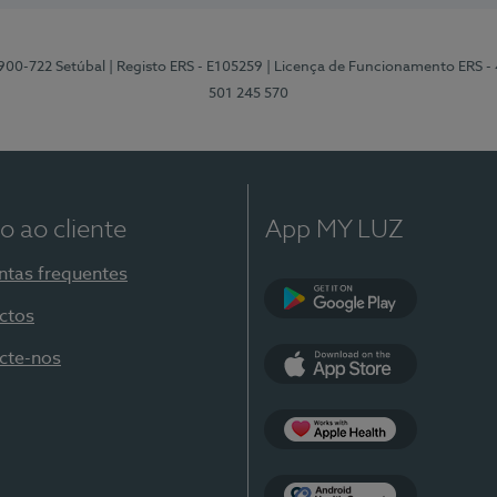
2900-722 Setúbal
| Registo ERS - E105259
| Licença de Funcionamento ERS -
501 245 570
o ao cliente
App MY LUZ
ntas frequentes
ctos
Google Play
cte-nos
App Store
Apple Health