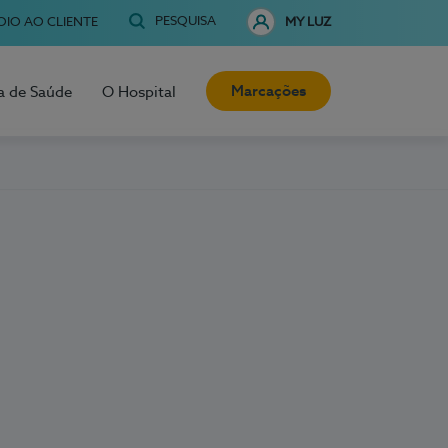
PESQUISA
OIO AO CLIENTE
MY LUZ
Marcações
a de Saúde
O Hospital