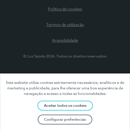
Política de cookies
Termos de utilização
Acessibilidade
© Luz Saúde 2026. Todos os direitos reservados.
Este website utiliza cookies estritamente necessários, analíticos e de
marketing e publicidade, para lhe oferecer uma boa experiência de
navegação e acesso a todas as funcionalidades.
Aceitar todos os cookies
Configurar preferências