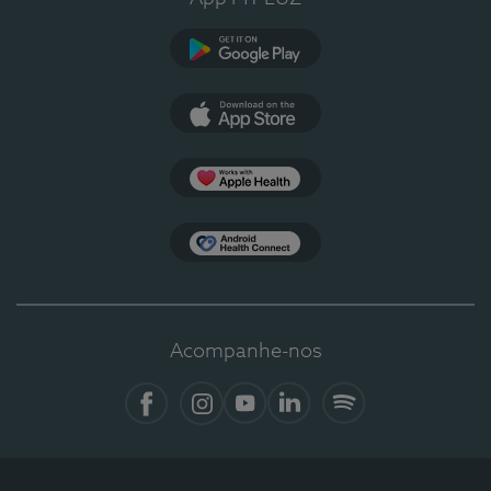
Google Play
App Store
Apple Health
Health Connect
Acompanhe-nos
Facebook
Instagram
YouTube
LinkedIn
Spotify