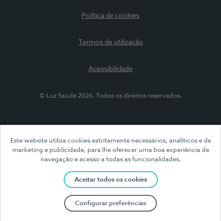
Política de cookies
Termos de utilização
Acessibilidade
© Luz Saúde 2026. Todos os direitos reservados.
Este website utiliza cookies estritamente necessários, analíticos e de
marketing e publicidade, para lhe oferecer uma boa experiência de
navegação e acesso a todas as funcionalidades.
Aceitar todos os cookies
Configurar preferências