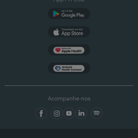
Google Play
App Store
Apple Health
Health Connect
Acompanhe-nos
Facebook
Instagram
YouTube
LinkedIn
Spotify