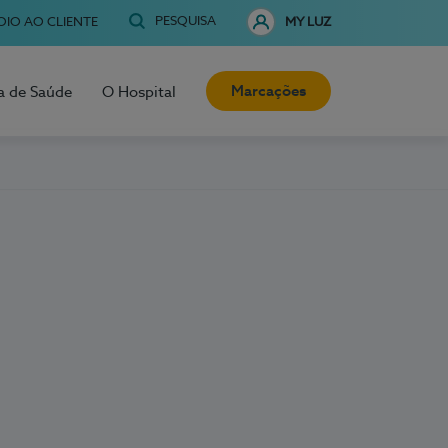
PESQUISA
OIO AO CLIENTE
MY LUZ
Marcações
a de Saúde
O Hospital