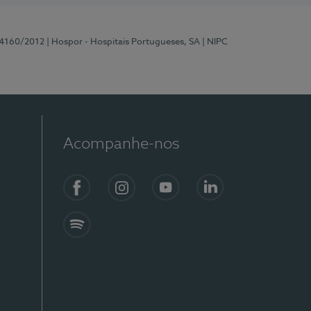
 4160/2012
| Hospor - Hospitais Portugueses, SA
| NIPC
Acompanhe-nos
Facebook
Instagram
YouTube
LinkedIn
Spotify