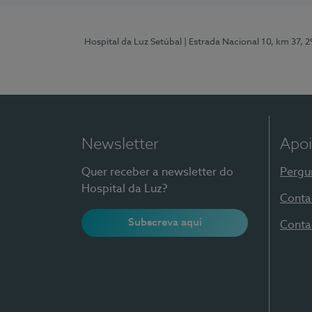
Hospital da Luz Setúbal
| Estrada Nacional 10, km 37, 
Newsletter
Apoi
Quer receber a newsletter do
Pergu
Hospital da Luz?
Conta
Subscreva aqui
Conta