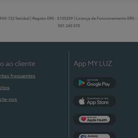
2900-722 Setúbal
| Registo ERS - E105259
| Licença de Funcionamento ERS -
501 245 570
o ao cliente
App MY LUZ
ntas frequentes
ctos
Google Play
cte-nos
App Store
Apple Health