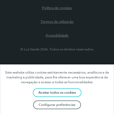
Política de cookies
Termos de utilização
Acessibilidade
© Luz Saúde 2026. Todos os direitos reservados.
Este website utiliza cookies estritamente necessários, analíticos e de
marketing e publicidade, para lhe oferecer uma boa experiência de
navegação e acesso a todas as funcionalidades.
Aceitar todos os cookies
Configurar preferências