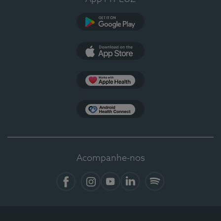
Google Play
App Store
Apple Health
Health Connect
Acompanhe-nos
Facebook
Instagram
YouTube
LinkedIn
Spotify