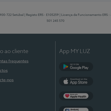
2900-722 Setúbal
| Registo ERS - E105259
| Licença de Funcionamento ERS -
501 245 570
o ao cliente
App MY LUZ
ntas frequentes
ctos
Google Play
cte-nos
App Store
Apple Health