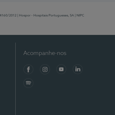
 4160/2012
| Hospor - Hospitais Portugueses, SA
| NIPC
Acompanhe-nos
Facebook
Instagram
YouTube
LinkedIn
Spotify