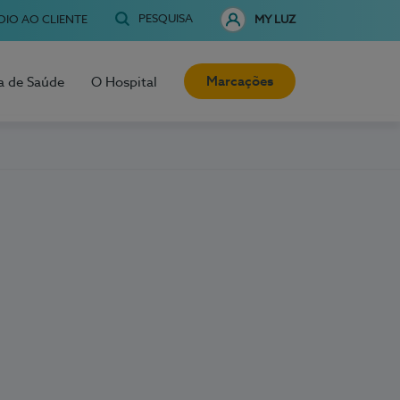
PESQUISA
OIO AO CLIENTE
MY LUZ
Marcações
a de Saúde
O Hospital