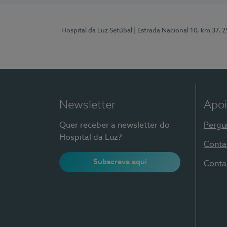
Hospital da Luz Setúbal
| Estrada Nacional 10, km 37, 
Newsletter
Apoi
Quer receber a newsletter do
Pergu
Hospital da Luz?
Conta
Subscreva aqui
Conta