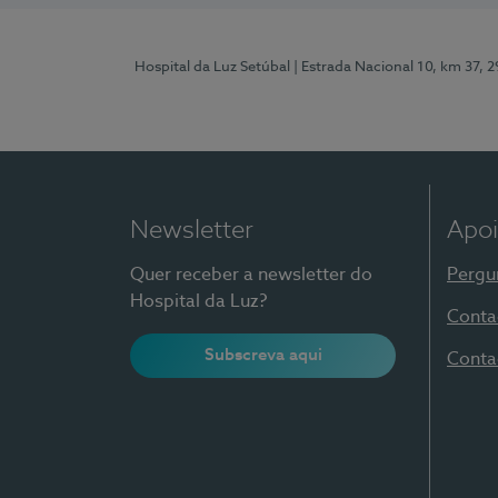
Hospital da Luz Setúbal
| Estrada Nacional 10, km 37, 
Newsletter
Apoi
Quer receber a newsletter do
Pergu
Hospital da Luz?
Conta
Subscreva aqui
Conta