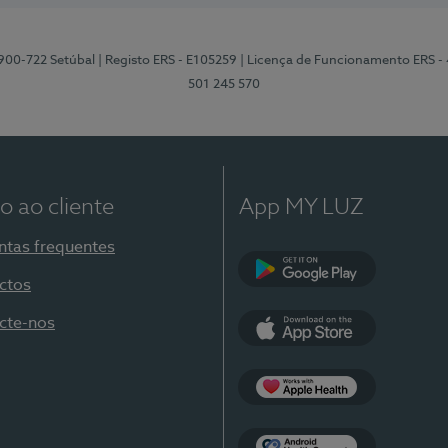
2900-722 Setúbal
| Registo ERS - E105259
| Licença de Funcionamento ERS -
501 245 570
o ao cliente
App MY LUZ
ntas frequentes
ctos
Google Play
cte-nos
App Store
Apple Health