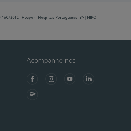
 4160/2012
| Hospor - Hospitais Portugueses, SA
| NIPC
Acompanhe-nos
Facebook
Instagram
YouTube
LinkedIn
Spotify