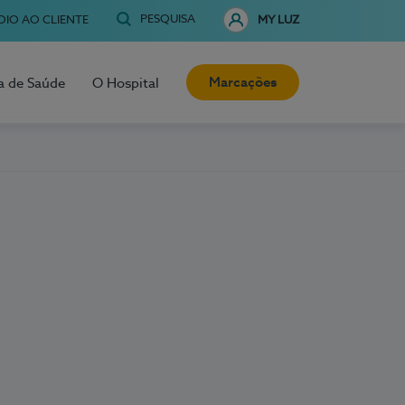
PESQUISA
OIO AO CLIENTE
MY LUZ
Marcações
a de Saúde
O Hospital