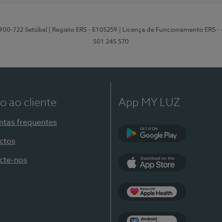
2900-722 Setúbal
| Registo ERS - E105259
| Licença de Funcionamento ERS -
501 245 570
o ao cliente
App MY LUZ
ntas frequentes
ctos
Google Play
cte-nos
App Store
Apple Health