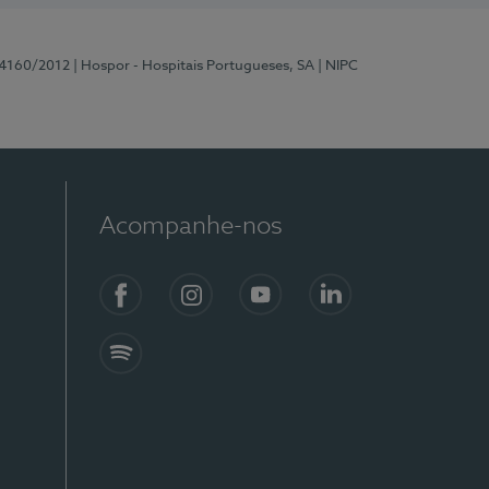
 4160/2012
| Hospor - Hospitais Portugueses, SA
| NIPC
Acompanhe-nos
Facebook
Instagram
YouTube
LinkedIn
Spotify