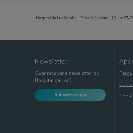
Hospital da Luz Setúbal
| Estrada Nacional 10, km 37, 
Newsletter
Apoi
Quer receber a newsletter do
Pergu
Hospital da Luz?
Conta
Subscreva aqui
Conta