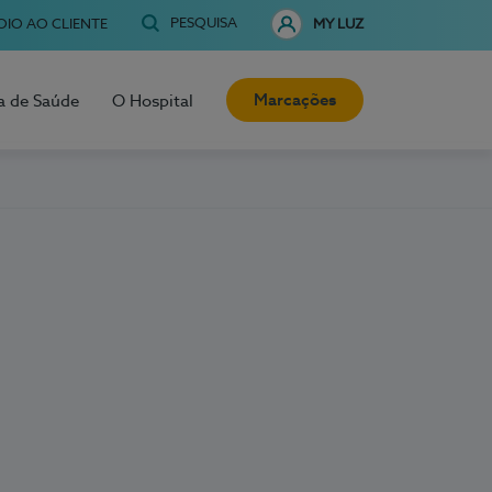
PESQUISA
OIO AO CLIENTE
MY LUZ
Marcações
a de Saúde
O Hospital