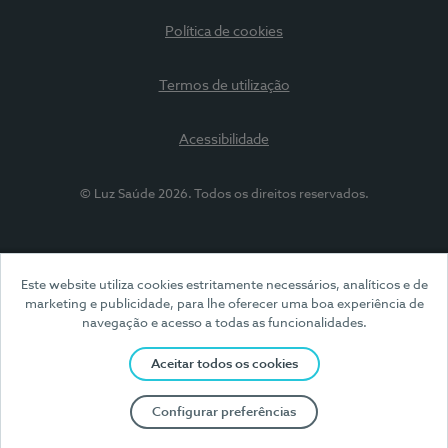
Política de cookies
Termos de utilização
Acessibilidade
© Luz Saúde 2026. Todos os direitos reservados.
Este website utiliza cookies estritamente necessários, analíticos e de
marketing e publicidade, para lhe oferecer uma boa experiência de
navegação e acesso a todas as funcionalidades.
Aceitar todos os cookies
Configurar preferências