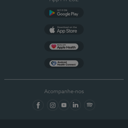
Google Play
App Store
Apple Health
Health Connect
Acompanhe-nos
Facebook
Instagram
YouTube
LinkedIn
Spotify