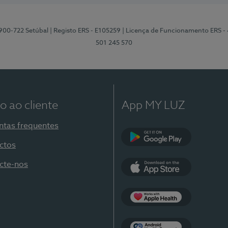
2900-722 Setúbal
| Registo ERS - E105259
| Licença de Funcionamento ERS -
501 245 570
o ao cliente
App MY LUZ
ntas frequentes
ctos
Google Play
cte-nos
App Store
Apple Health