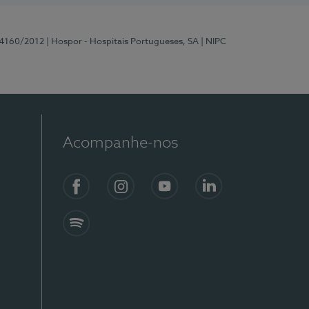
 4160/2012
| Hospor - Hospitais Portugueses, SA
| NIPC
Acompanhe-nos
Facebook
Instagram
YouTube
LinkedIn
Spotify