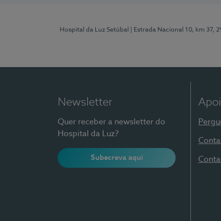
Hospital da Luz Setúbal
| Estrada Nacional 10, km 37, 
Newsletter
Apoi
Quer receber a newsletter do
Pergu
Hospital da Luz?
Conta
Subscreva aqui
Conta