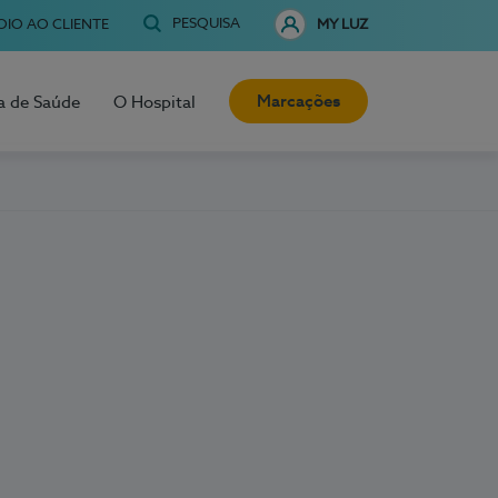
PESQUISA
OIO AO CLIENTE
MY LUZ
Marcações
a de Saúde
O Hospital