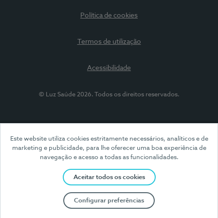
Política de cookies
Termos de utilização
Acessibilidade
© Luz Saúde 2026. Todos os direitos reservados.
Este website utiliza cookies estritamente necessários, analíticos e de
marketing e publicidade, para lhe oferecer uma boa experiência de
navegação e acesso a todas as funcionalidades.
Aceitar todos os cookies
Configurar preferências