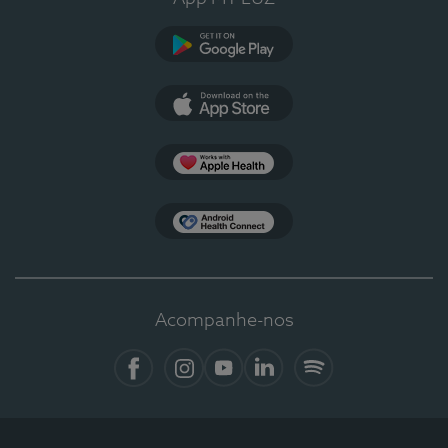
Google Play
App Store
Apple Health
Health Connect
Acompanhe-nos
Facebook
Instagram
YouTube
LinkedIn
Spotify