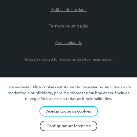
Política de cookies
Termos de utilização
Acessibilidade
© Luz Saúde 2026. Todos os direitos reservados.
Este website utiliza cookies estritamente necessários, analíticos e de
marketing e publicidade, para lhe oferecer uma boa experiência de
navegação e acesso a todas as funcionalidades.
Aceitar todos os cookies
Configurar preferências