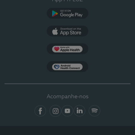
Google Play
App Store
Apple Health
Health Connect
Acompanhe-nos
Facebook
Instagram
YouTube
LinkedIn
Spotify