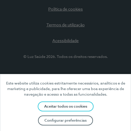
Política de cookies
Termos de utilização
Acessibilidade
© Luz Saúde 2026. Todos os direitos reservados.
Este website utiliza cookies estritamente necessários, analíticos e de
marketing e publicidade, para lhe oferecer uma boa experiência de
navegação e acesso a todas as funcionalidades.
Aceitar todos os cookies
Configurar preferências