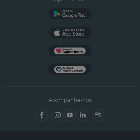
Google Play
App Store
Apple Health
Health Connect
Acompanhe-nos
Facebook
Instagram
YouTube
LinkedIn
Spotify