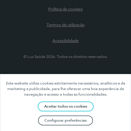
Política de cookies
Termos de utilização
Acessibilidade
© Luz Saúde 2026. Todos os direitos reservados.
Este website utiliza cookies estritamente necessários, analíticos e de
marketing e publicidade, para lhe oferecer uma boa experiência de
navegação e acesso a todas as funcionalidades.
Aceitar todos os cookies
Configurar preferências