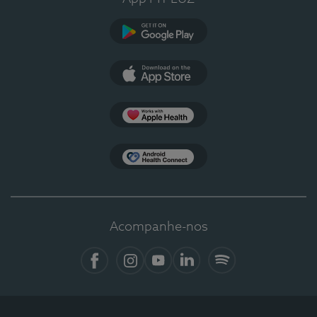
Google Play
App Store
Apple Health
Health Connect
Acompanhe-nos
Facebook
Instagram
YouTube
LinkedIn
Spotify