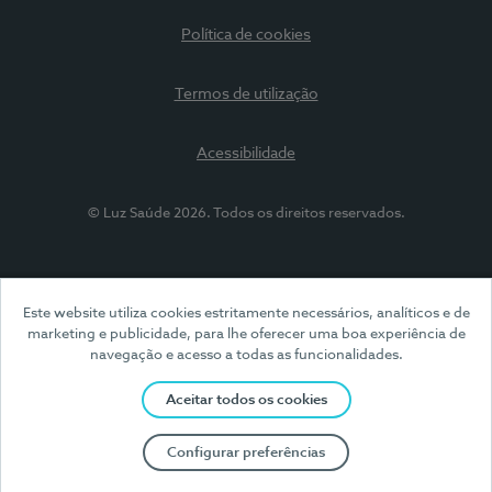
Política de cookies
Termos de utilização
Acessibilidade
© Luz Saúde 2026. Todos os direitos reservados.
Este website utiliza cookies estritamente necessários, analíticos e de
marketing e publicidade, para lhe oferecer uma boa experiência de
navegação e acesso a todas as funcionalidades.
Aceitar todos os cookies
Configurar preferências