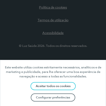
Política de cookies
Termos de utilização
Acessibilidade
© Luz Saúde 2026. Todos os direitos reservados.
Este website utiliza cookies estritamente necessários, analíticos e de
marketing e publicidade, para lhe oferecer uma boa experiência de
navegação e acesso a todas as funcionalidades.
Aceitar todos os cookies
Configurar preferências