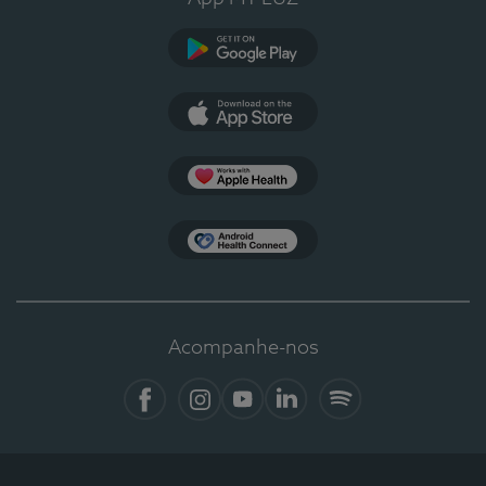
Google Play
App Store
Apple Health
Health Connect
Acompanhe-nos
Facebook
Instagram
YouTube
LinkedIn
Spotify