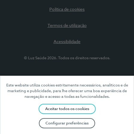
Política de cookies
Termos de utilização
Acessibilidade
© Luz Saúde 2026. Todos os direitos reservados.
Este website utiliza cookies estritamente necessários, analíticos e de
marketing e publicidade, para lhe oferecer uma boa experiência de
navegação e acesso a todas as funcionalidades.
Aceitar todos os cookies
Configurar preferências