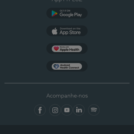
Google Play
App Store
Apple Health
Health Connect
Acompanhe-nos
Facebook
Instagram
YouTube
LinkedIn
Spotify