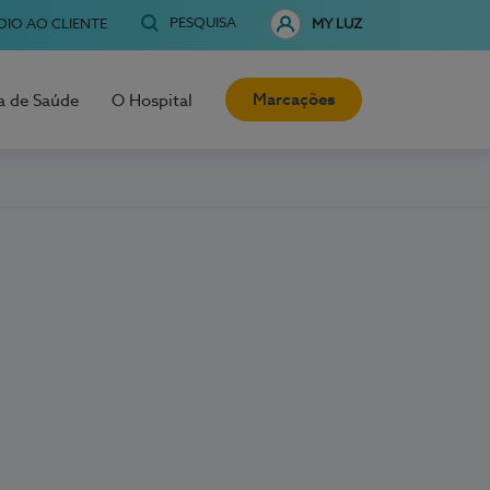
PESQUISA
OIO AO CLIENTE
MY LUZ
Marcações
a de Saúde
O Hospital