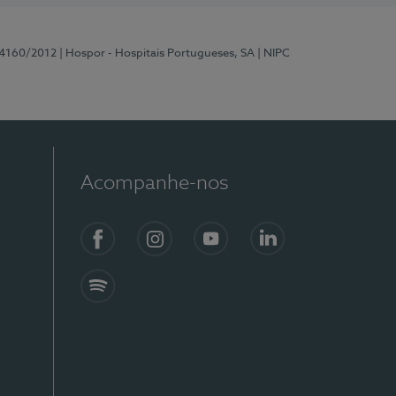
 4160/2012
| Hospor - Hospitais Portugueses, SA
| NIPC
Acompanhe-nos
Facebook
Instagram
YouTube
LinkedIn
Spotify