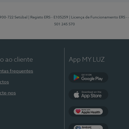
2900-722 Setúbal
| Registo ERS - E105259
| Licença de Funcionamento ERS -
501 245 570
o ao cliente
App MY LUZ
ntas frequentes
ctos
Google Play
cte-nos
App Store
Apple Health