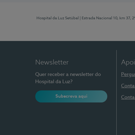
Hospital da Luz Setúbal
| Estrada Nacional 10, km 37, 
Newsletter
Apoi
Quer receber a newsletter do
Pergu
Hospital da Luz?
Conta
Subscreva aqui
Conta