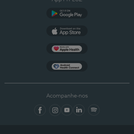
Google Play
App Store
Apple Health
Health Connect
Acompanhe-nos
Facebook
Instagram
YouTube
LinkedIn
Spotify