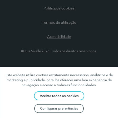
Política de cookies
Termos de utilização
Acessibilidade
© Luz Saúde 2026. Todos os direitos reservados.
Este website utiliza cookies estritamente necessários, analíticos e de
marketing e publicidade, para lhe oferecer uma boa experiência de
navegação e acesso a todas as funcionalidades.
Aceitar todos os cookies
Configurar preferências