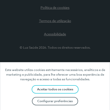
Política de cookies
Termos de utilização
Acessibilidade
© Luz Saúde 2026. Todos os direitos reservados.
Este website utiliza cookies estritamente necessários, analíticos e de
marketing e publicidade, para lhe oferecer uma boa experiência de
navegação e acesso a todas as funcionalidades.
Aceitar todos os cookies
Configurar preferências