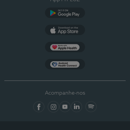
Google Play
App Store
Apple Health
Health Connect
Acompanhe-nos
Facebook
Instagram
YouTube
LinkedIn
Spotify