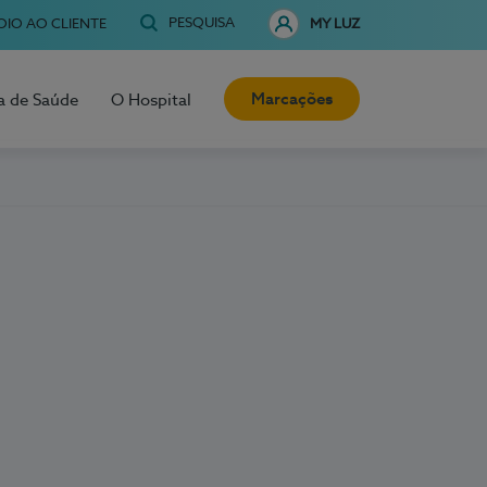
PESQUISA
OIO AO CLIENTE
MY LUZ
Marcações
a de Saúde
O Hospital