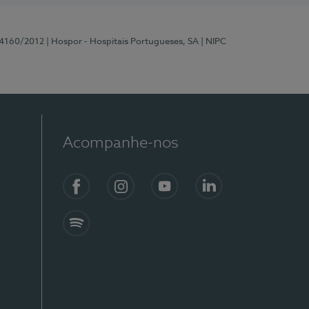
 4160/2012
| Hospor - Hospitais Portugueses, SA
| NIPC
Acompanhe-nos
Facebook
Instagram
YouTube
LinkedIn
Spotify