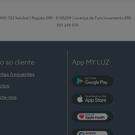
2900-722 Setúbal
| Registo ERS - E105259
| Licença de Funcionamento ERS -
501 245 570
o ao cliente
App MY LUZ
ntas frequentes
ctos
Google Play
cte-nos
App Store
Apple Health