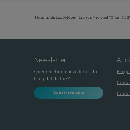
Hospital da Luz Setúbal
| Estrada Nacional 10, km 37, 
Newsletter
Apoi
Quer receber a newsletter do
Pergu
Hospital da Luz?
Conta
Subscreva aqui
Conta